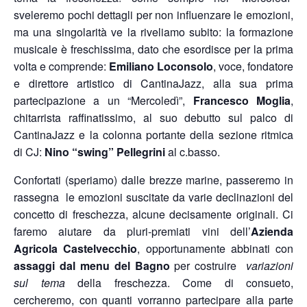
sveleremo pochi dettagli per non influenzare le emozioni,
ma una singolarità ve la riveliamo subito: la formazione
musicale è freschissima, dato che esordisce per la prima
volta e comprende:
Emiliano Loconsolo
, voce, fondatore
e direttore artistico di CantinaJazz, alla sua prima
partecipazione a un “Mercoledì”,
Francesco Moglia
,
chitarrista raffinatissimo, al suo debutto sul palco di
CantinaJazz e la colonna portante della sezione ritmica
di CJ:
Nino “swing” Pellegrini
al c.basso.
Confortati (speriamo) dalle brezze marine, passeremo in
rassegna le emozioni suscitate da varie declinazioni del
concetto di freschezza, alcune decisamente originali. Ci
faremo aiutare da pluri-premiati vini dell’
Azienda
Agricola Castelvecchio
, opportunamente abbinati con
assaggi dal menu del Bagno
per costruire
variazioni
sul tema
della freschezza. Come di consueto,
cercheremo, con quanti vorranno partecipare alla parte