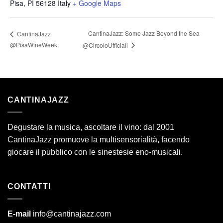
Pisa
,
PI
56128
Italy
+ Google Maps
CantinaJazz: Some Jazz Beyond the Sea
CantinaJazz
@PisaWineWeek
@CircoloUfficiali
CANTINAJAZZ
Degustare la musica, ascoltare il vino: dal 2001
CantinaJazz promuove la multisensorialità, facendo
giocare il pubblico con le sinestesie eno-musicali.
CONTATTI
E-mail
info@cantinajazz.com