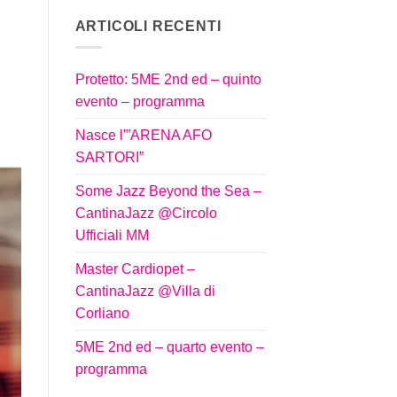
ARTICOLI RECENTI
Protetto: 5ME 2nd ed – quinto
evento – programma
Nasce l'”ARENA AFO
SARTORI”
Some Jazz Beyond the Sea –
CantinaJazz @Circolo
Ufficiali MM
Master Cardiopet –
CantinaJazz @Villa di
Corliano
5ME 2nd ed – quarto evento –
programma