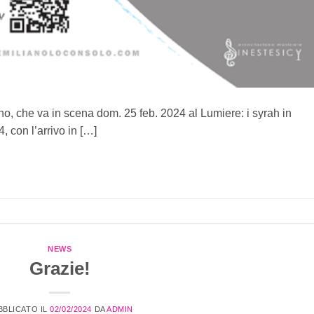
o, che va in scena dom. 25 feb. 2024 al Lumiere: i syrah in
 con l’arrivo in […]
CONTINUA A LEGGERE
→
NEWS
Grazie!
BBLICATO IL
02/02/2024
DA
ADMIN