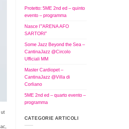
Protetto: 5ME 2nd ed – quinto
evento – programma
Nasce l'”ARENA AFO
SARTORI”
Some Jazz Beyond the Sea –
CantinaJazz @Circolo
Ufficiali MM
Master Cardiopet –
CantinaJazz @Villa di
Corliano
5ME 2nd ed – quarto evento –
programma
 ut
CATEGORIE ARTICOLI
 ac,