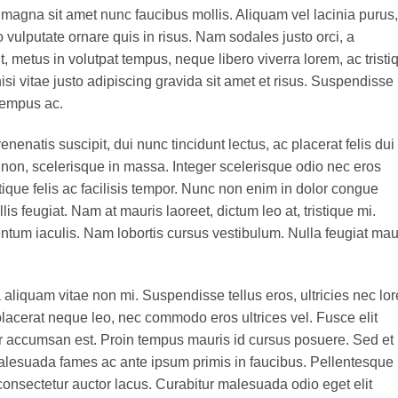
 magna sit amet nunc faucibus mollis. Aliquam vel lacinia purus,
o vulputate ornare quis in risus. Nam sodales justo orci, a
t, metus in volutpat tempus, neque libero viverra lorem, ac tristi
 vitae justo adipiscing gravida sit amet et risus. Suspendisse
tempus ac.
enenatis suscipit, dui nunc tincidunt lectus, ac placerat felis dui 
isis non, scelerisque in massa. Integer scelerisque odio nec eros
stique felis ac facilisis tempor. Nunc non enim in dolor congue
lis feugiat. Nam at mauris laoreet, dictum leo at, tristique mi.
tum iaculis. Nam lobortis cursus vestibulum. Nulla feugiat mau
aliquam vitae non mi. Suspendisse tellus eros, ultricies nec lo
placerat neque leo, nec commodo eros ultrices vel. Fusce elit
ur accumsan est. Proin tempus mauris id cursus posuere. Sed et
t malesuada fames ac ante ipsum primis in faucibus. Pellentesque
onsectetur auctor lacus. Curabitur malesuada odio eget elit