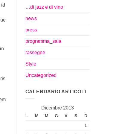
 id
…di jazz e di vino
news
que
press
programma_sala
in
rassegne
Style
Uncategorized
ris
CALENDARIO ARTICOLI
rem
Dicembre 2013
L
M
M
G
V
S
D
1