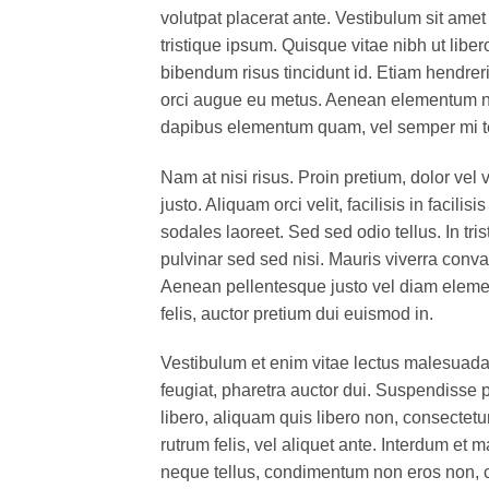
volutpat placerat ante. Vestibulum sit amet
tristique ipsum. Quisque vitae nibh ut liber
bibendum risus tincidunt id. Etiam hendreri
orci augue eu metus. Aenean elementum nisi
dapibus elementum quam, vel semper mi 
Nam at nisi risus. Proin pretium, dolor vel v
justo. Aliquam orci velit, facilisis in facil
sodales laoreet. Sed sed odio tellus. In tri
pulvinar sed sed nisi. Mauris viverra conval
Aenean pellentesque justo vel diam elemen
felis, auctor pretium dui euismod in.
Vestibulum et enim vitae lectus malesuada 
feugiat, pharetra auctor dui. Suspendisse 
libero, aliquam quis libero non, consectet
rutrum felis, vel aliquet ante. Interdum e
neque tellus, condimentum non eros non, c